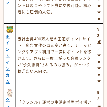
マ
ントは現金やギフト券に交換可能。初心
★
者にも圧倒的人気。
★
★
9
3
ポ
累計会員400万人超の王道ポイントサイ
点
イ
ト。広告案件の還元率が高く、ショッピ
／
ン
ングやアプリ利用で一気にポイントを稼
★
ト
げます。さらに一度上がった会員ランク
★
イ
が“永久維持”されるのも強み。がっつり
★
ン
稼ぎたい人向け。
★
カ
★
ム
9
2
ク
「クラシル」運営の生活密着型ポイ活ア
点
ラ