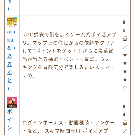
ぅ
）
8
5
aru
RPG感覚で街を歩くゲーム系ポイ活アプ
点
ku
リ。マップ上の住民からの依頼をクリア
／
&（
してTポイントをゲット！さらに豪華賞
★
あ
品が当たる抽選イベントも豊富。ウォー
★
る
キングを冒険気分で楽しみたい人におす
★
く
すめ。
★
と
☆
）
8
ポ
4
イ
ログインボーナス・動画視聴・アンケー
点
ン
トなど、“スキマ時間専用”ポイ活アプ
／