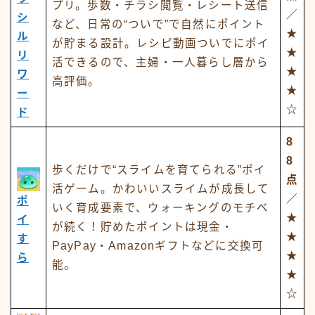
プリ。歩数・チラシ閲覧・レシート送信
／
シ
など、日常の“ついで”で自然にポイント
★
ル
が貯まる設計。レシピ動画ついでにポイ
★
リ
活できるので、主婦・一人暮らし層から
★
ワ
高評価。
★
ー
☆
ド
8
8
歩くだけで“スライムを育てられる”ポイ
点
活ゲーム。かわいいスライムが成長して
／
ポ
いく育成要素で、ウォーキングのモチベ
★
イ
が続く！貯めたポイントは現金・
★
す
PayPay・Amazonギフトなどに交換可
★
ら
能。
★
☆