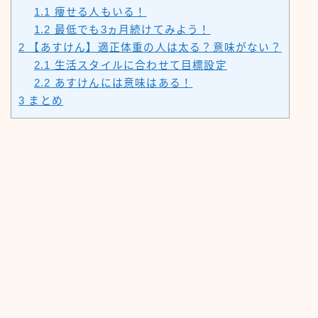
1.1
痩せる人もいる！
1.2
最低でも3ヵ月続けてみよう！
2
【あすけん】適正体重の人は太る？意味がない？
2.1
生活スタイルに合わせて目標設定
2.2
あすけんには意味はある！
3
まとめ