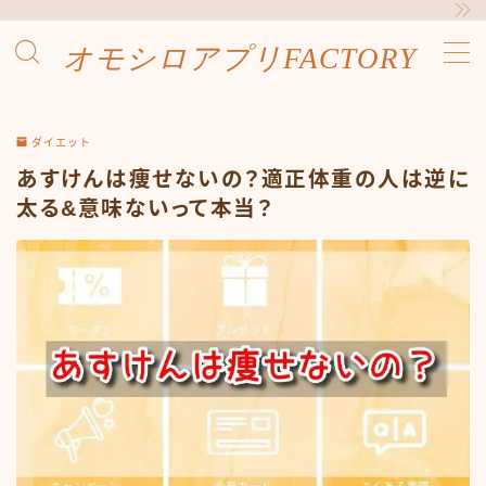
オモシロアプリFACTORY
MENU
お問合せ
サイトマップ
ダイエット
デモプリセット記事 #1
あすけんは痩せないの？適正体重の人は逆に
プライバシーポリシー
太る&意味ないって本当？