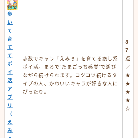
歩
い
て
育
8
て
7
て
歩数でキャラ「えみぅ」を育てる癒し系
点
ポ
ポイ活。まるで“たまごっち感覚”で遊び
／
イ
ながら続けられます。コツコツ続けるタ
★
活
イプの人、かわいいキャラが好きな人に
★
ア
ぴったり。
★
プ
★
リ
☆
（
え
み