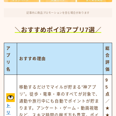
記事内に商品プロモーションを含む場合があります
＼おすすめポイ活アプリ7選／
ア
総
プ
合
おすすめ理由
リ
評
名
価
9
移動するだけでマイルが貯まる“神アプ
5
リ”。徒歩・電車・車のすべてが対象で、
点
通勤や旅行中にも自動でポイントが貯ま
／
ト
ります。アンケート・ゲーム・動画視聴
★
リ
など、スキマ時間の稼ぎ方も豊富。ポイ
★